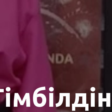
Тімбілдін