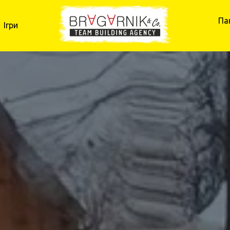
Па
Ігри