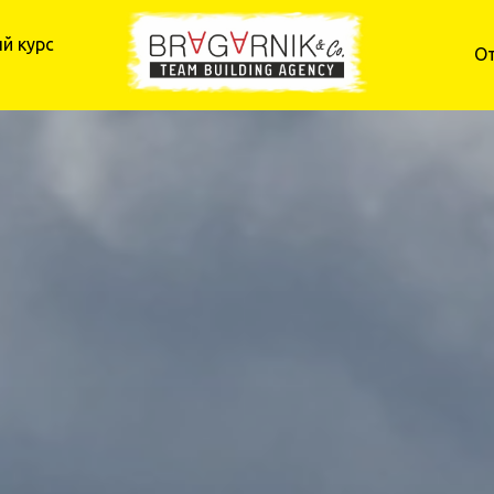
й курс
О