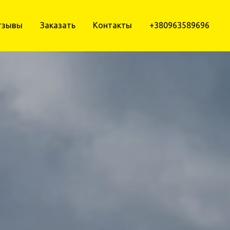
тзывы
Заказать
Контакты
+380963589696