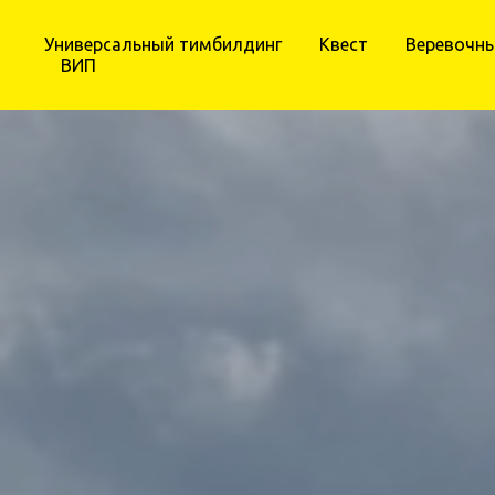
Универсальный тимбилдинг
Квест
Веревочны
ВИП