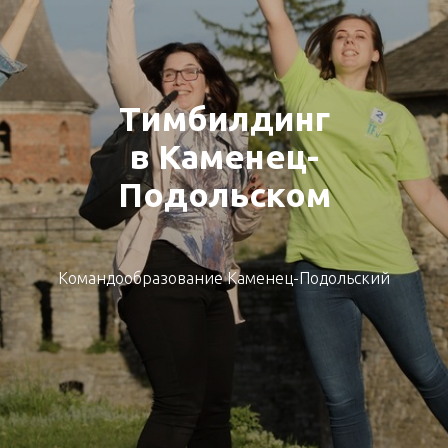
Тимбилдинг
в Каменец-
Подольском
Командообразование Каменец-Подольский