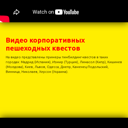
Видео корпоративных
пешеходных квестов
На видео представлены примеры тимбилдинг-квестов в таких
городах: Мадрид (Испания), Измир (Турция), Лимасол (Кипр), Кишинев
(Молдова), Киев, Львов, Одесса, Днепр, Каменец-Подольский,
Винница, Николаев, Херсон (Украина).