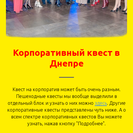
Корпоративный квест в
Днепре
Квест на корпоратив может быть очень разным.
Пешеходные квесты мы вообще выделили в
отдельный блок и узнать о них можно
здесь
. Другие
корпоративные квесты представлены чуть ниже. А о
всем спектре корпоративных квестов Вы можете
узнать, нажав кнопку "Подробнее".